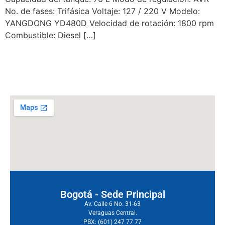
No. de fases: Trifásica Voltaje: 127 / 220 V Modelo:
YANGDONG YD480D Velocidad de rotación: 1800 rpm
Combustible: Diesel […]
←
anteriores
siguientes
→
Bogotá - Sede Principal
Av. Calle 6 No. 31-63
Veraguas Central.
PBX: (601) 247 77 77