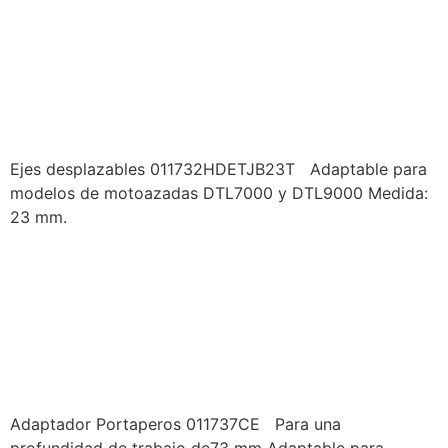
PRODUCTOS DUCATI –
IMPLEMENTOS
MOTOAZADA – EJES
DESPLAZABLES
Ejes desplazables 011732HDETJB23T Adaptable para
modelos de motoazadas DTL7000 y DTL9000 Medida:
23 mm.
PRODUCTOS DUCATI –
IMPLEMENTOS
MOTOAZADA –
ADAPTADOR PORTAPEROS
Adaptador Portaperos 011737CE Para una
profundidad de trabajo de73 mm Adaptable para