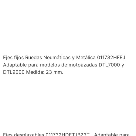
IMPLEMENTOS
MOTOAZADA – EJES FIJOS
RUEDAS NEUMÁTICAS Y
METÁLICA
Ejes fijos Ruedas Neumáticas y Metálica 011732HFEJ
Adaptable para modelos de motoazadas DTL7000 y
DTL9000 Medida: 23 mm.
PRODUCTOS DUCATI –
IMPLEMENTOS
MOTOAZADA – EJES
DESPLAZABLES
Ejes desplazables 011732HDETJB23T Adaptable para