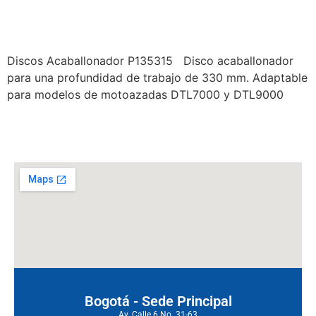
MOTOAZADA – DISCOS
ACABALLONADORES
Discos Acaballonador P135315 Disco acaballonador
para una profundidad de trabajo de 330 mm. Adaptable
para modelos de motoazadas DTL7000 y DTL9000
←
anteriores
Bogotá - Sede Principal
Av. Calle 6 No. 31-63