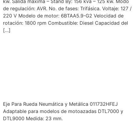
kw. Salida máxima – Stand By: 156 kva – 125 kw. Modo
de regulación: AVR. No. de fases: Trifásica. Voltaje: 127 /
220 V Modelo de motor: 6BTAA5.9-G2 Velocidad de
rotación: 1800 rpm Combustible: Diesel Capacidad del
[…]
PRODUCTOS DUCATI –
IMPLEMENTOS
MOTOAZADA – EJE PARA
RUEDA NEUMÁTICA Y
METÁLICA
Eje Para Rueda Neumática y Metálica 011732HFEJ
Adaptable para modelos de motoazadas DTL7000 y
DTL9000 Medida: 23 mm.
PRODUCTOS DUCATI –