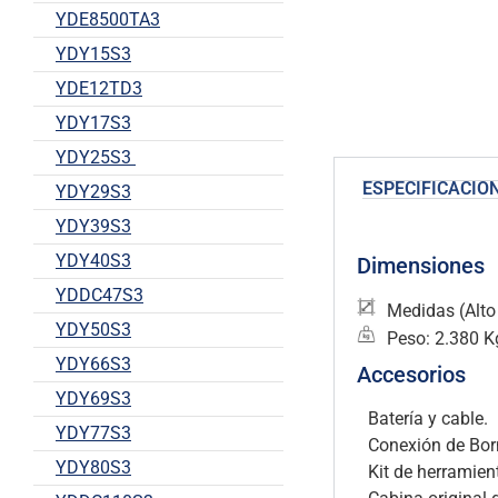
YDE8500TA3
YDY15S3
YDE12TD3
YDY17S3
YDY25S3
ESPECIFICACIO
YDY29S3
YDY39S3
YDY40S3
Dimensiones
YDDC47S3
Medidas (Alto
YDY50S3
Peso: 2.380 K
YDY66S3
Accesorios
YDY69S3
Batería y cable.
YDY77S3
Conexión de Bor
YDY80S3
Kit de herramien