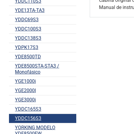
Cabina original d
YDDC110S3
Manual de instr
YDE13TA-TA3
YDDC69S3
YDDC100S3
YDDC138S3
YDPK17S3
YDE8500TD
YDE8500STA-STA3 /
Monofásico
YGE1000i
YGE2000I
YGE3000i
YDDC165S3
YDDC156S3
YORKING MODELO
YDE8500EW