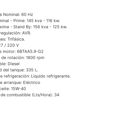
a Nominal: 60 Hz
minal - Prime: 145 kva - 116 kw.
xima - Stand By: 156 kva - 125 kw.
egulación: AVR.
es: Trifásica.
27 / 220 V
e motor: 6BTAA5.9-G2
 de rotación: 1800 rpm
le: Diesel
 del tanque: 335 L.
 refrigeración: Liquido refrigerante.
e arranque: Eléctrico
ceite: 15W-40
e combustible (Lts/Hora): 34