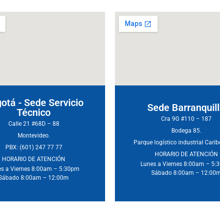
otá - Sede Servicio
Sede Barranquil
Técnico
Cra 9G #110 – 187
Calle 21 #68D – 88
Bodega 85.
Montevideo.
Parque logístico industrial Cari
PBX: (601) 247 77 77
HORARIO DE ATENCIÓN
HORARIO DE ATENCIÓN
Lunes a Viernes 8:00am – 5
s a Viernes 8:00am – 5:30pm
Sábado 8:00am – 12:00
Sábado 8:00am – 12:00m