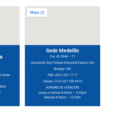
Sede Medellín
la
Cra. 42 #54A – 71
(Autopista Sur) Parque Industrial Espacio Sur,
Bodega 108.
be Verde
PBX: (601) 247 77 77
Celular: (+57) 321 228 6972
:30pm
HORARIO DE ATENCIÓN
m
Lunes a Viernes 8:00am – 5:30pm
Sábado 8:00am – 12:00m