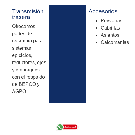
Sábado 8:00am – 12:00m
Bogotá - Sede Servicio Técnico
Calle 21 #68D – 88
Montevideo.
PBX: (601) 247 77 77
HORARIO DE ATENCIÓN
Lunes a Viernes 8:00am – 5:30pm
Sábado 8:00am – 12:00m