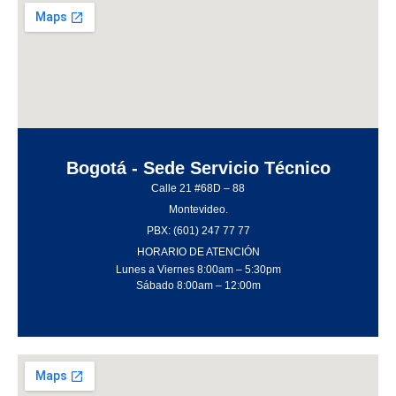
Sede Medellín
Cra. 42 #54A – 71
(Autopista Sur) Parque Industrial Espacio Sur, Bodega 108.
PBX: (601) 247 77 77
Celular: (+57) 321 228 6972
HORARIO DE ATENCIÓN
Lunes a Viernes 8:00am – 5:30pm
Sábado 8:00am – 12:00m