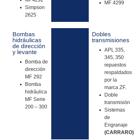
Bogotá - Sede Principal
Av. Calle 6 No. 31-63
Veraguas Central.
PBX: (601) 247 77 77
(601) 485 25 25
HORARIO DE ATENCIÓN
Lunes a Viernes 8:00am – 5:30pm