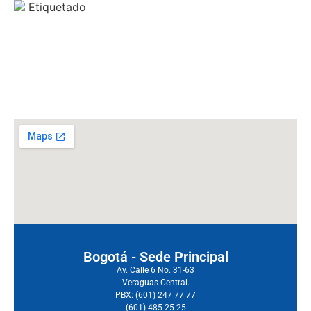
Etiquetado
arranque electrico-
automatico
bOGOTA
Colombia
diesel
generador
electrico
Importadora Montecarlo motors
planta de
energía
Planta eléctrica
planta electrica bifasica
planta
yorking
YDE8500TA3
Bogotá - Sede Principal
Av. Calle 6 No. 31-63
Veraguas Central.
PBX: (601) 247 77 77
(601) 485 25 25