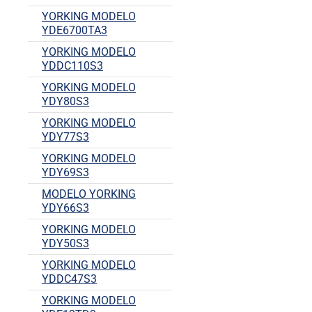
YORKING MODELO
YDE6700TA3
YORKING MODELO
YDDC110S3
YORKING MODELO
YDY80S3
YORKING MODELO
YDY77S3
YORKING MODELO
YDY69S3
MODELO YORKING
YDY66S3
YORKING MODELO
YDY50S3
YORKING MODELO
YDDC47S3
YORKING MODELO