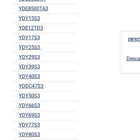
YDE8500TA3
YDY15S3
YDE12TD3
YDY17S3
DES
YDY25S3
YDY29S3
Desca
YDY39S3
YDY40S3
YDDC47S3
YDY50S3
YDY66S3
YDY69S3
YDY77S3
YDY80S3