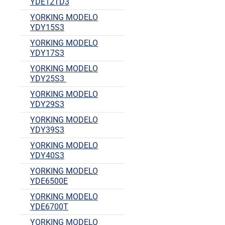
YDE12TD3
YORKING MODELO
YDY15S3
YORKING MODELO
YDY17S3
YORKING MODELO
YDY25S3
YORKING MODELO
YDY29S3
YORKING MODELO
YDY39S3
YORKING MODELO
YDY40S3
YORKING MODELO
YDE6500E
YORKING MODELO
YDE6700T
YORKING MODELO