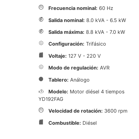
Frecuencia nominal:
60 Hz
Salida nominal:
8.0 kVA - 6.5 kW
Salida máxima:
8.8 kVA - 7.0 kW
Configuración:
Trifásico
Voltaje:
127 V - 220 V
Modo de regulación:
AVR
Tablero:
Análogo
Modelo:
Motor diésel 4 tiempos
YD192FAG
Velocidad de rotación:
3600 rpm
Combustible:
Diésel