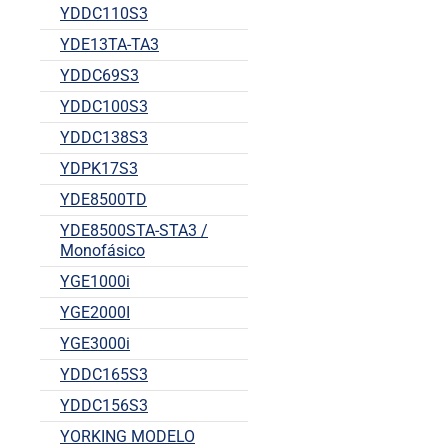
YDDC110S3
YDE13TA-TA3
YDDC69S3
YDDC100S3
YDDC138S3
YDPK17S3
YDE8500TD
YDE8500STA-STA3 /
Monofásico
YGE1000i
YGE2000I
YGE3000i
YDDC165S3
YDDC156S3
YORKING MODELO