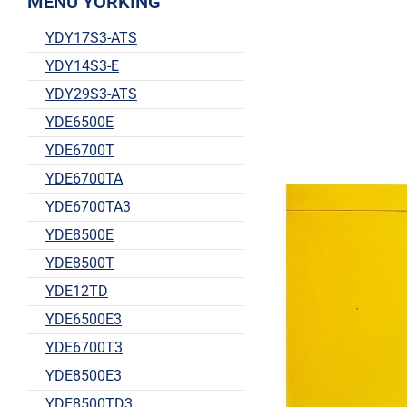
MENÚ YORKING
YDY17S3-ATS
YDY14S3-E
YDY29S3-ATS
YDE6500E
YDE6700T
YDE6700TA
YDE6700TA3
YDE8500E
YDE8500T
YDE12TD
YDE6500E3
YDE6700T3
YDE8500E3
YDE8500TD3