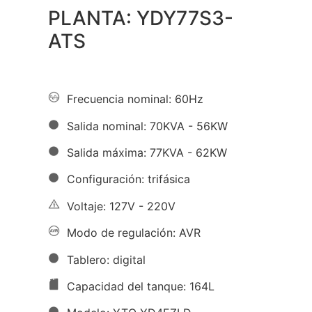
PLANTA: YDY77S3-
ATS
Frecuencia nominal: 60Hz
Salida nominal: 70KVA - 56KW
Salida máxima: 77KVA - 62KW
Configuración: trifásica
Voltaje: 127V - 220V
Modo de regulación: AVR
Tablero: digital
Capacidad del tanque: 164L