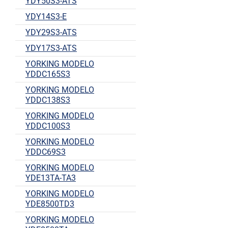
YDY50S3-ATS
YDY14S3-E
YDY29S3-ATS
YDY17S3-ATS
YORKING MODELO
YDDC165S3
YORKING MODELO
YDDC138S3
YORKING MODELO
YDDC100S3
YORKING MODELO
YDDC69S3
YORKING MODELO
YDE13TA-TA3
YORKING MODELO
YDE8500TD3
YORKING MODELO