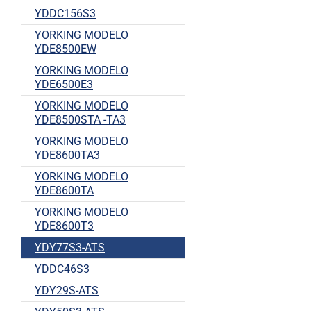
YDDC156S3
YORKING MODELO
YDE8500EW
YORKING MODELO
YDE6500E3
YORKING MODELO
YDE8500STA -TA3
YORKING MODELO
YDE8600TA3
YORKING MODELO
YDE8600TA
YORKING MODELO
YDE8600T3
YDY77S3-ATS
YDDC46S3
YDY29S-ATS